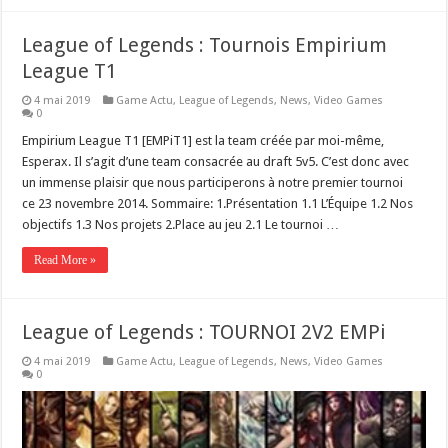
League of Legends : Tournois Empirium
League T1
4 mai 2019
Game Actu
,
League of Legends
,
News
,
Video Games
0
Empirium League T1 [EMPiT1] est la team créée par moi-même,
Esperax. Il s’agit d’une team consacrée au draft 5v5. C’est donc avec
un immense plaisir que nous participerons à notre premier tournoi
ce 23 novembre 2014. Sommaire: 1.Présentation 1.1 L’Équipe 1.2 Nos
objectifs 1.3 Nos projets 2.Place au jeu 2.1 Le tournoi …
Read More »
League of Legends : TOURNOI 2V2 EMPi
4 mai 2019
Game Actu
,
League of Legends
,
News
,
Video Games
0