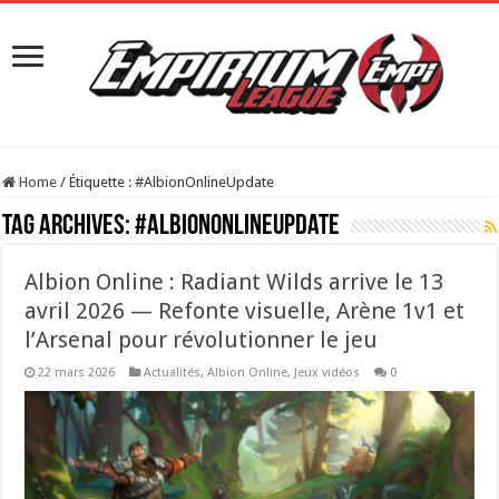
Home
/
Étiquette :
#AlbionOnlineUpdate
Tag Archives:
#AlbionOnlineUpdate
Albion Online : Radiant Wilds arrive le 13
avril 2026 — Refonte visuelle, Arène 1v1 et
l’Arsenal pour révolutionner le jeu
22 mars 2026
Actualités
,
Albion Online
,
Jeux vidéos
0