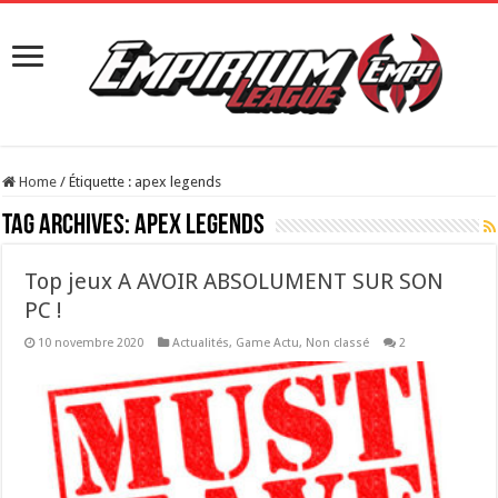
Home
/
Étiquette :
apex legends
Tag Archives:
apex legends
Top jeux A AVOIR ABSOLUMENT SUR SON
PC !
10 novembre 2020
Actualités
,
Game Actu
,
Non classé
2