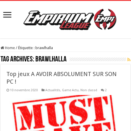
Home
/
Étiquette :
brawlhalla
Tag Archives:
brawlhalla
Top jeux A AVOIR ABSOLUMENT SUR SON
PC !
10 novembre 2020
Actualités
,
Game Actu
,
Non classé
2