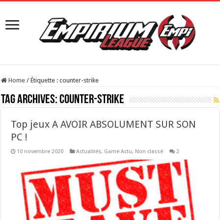
Home
/
Étiquette :
counter-strike
Tag Archives:
counter-strike
Top jeux A AVOIR ABSOLUMENT SUR SON
PC !
10 novembre 2020
Actualités
,
Game Actu
,
Non classé
2