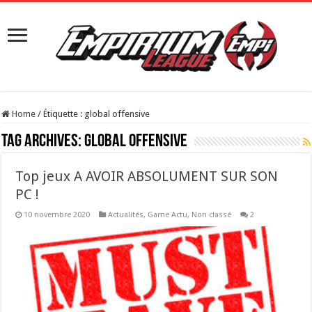
Home
/
Étiquette :
global offensive
Tag Archives:
global offensive
Top jeux A AVOIR ABSOLUMENT SUR SON
PC !
10 novembre 2020
Actualités
,
Game Actu
,
Non classé
2