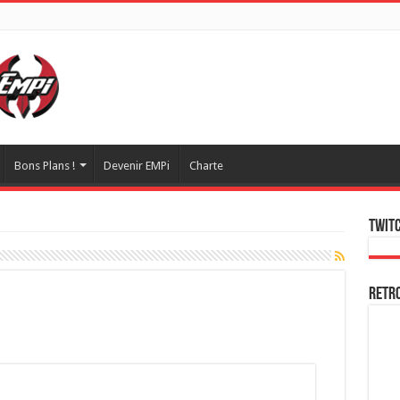
Bons Plans !
Devenir EMPi
Charte
Twitc
Retr