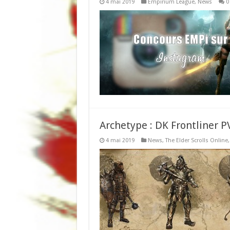
4 mai 2019
Empirium League
,
News
0
Archetype : DK Frontliner 
4 mai 2019
News
,
The Elder Scrolls Online