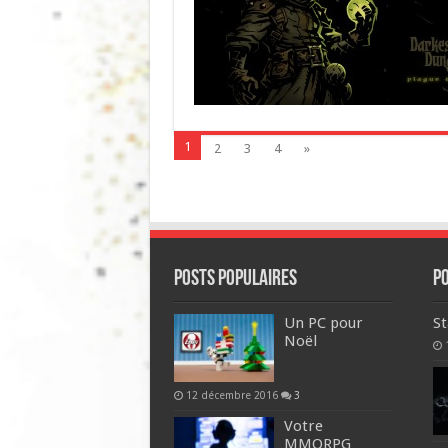
1
2
3
4
»
POSTS POPULAIRES
P
Un PC pour
St
Noël
12 décembre 2016
3
Votre
MMORPG