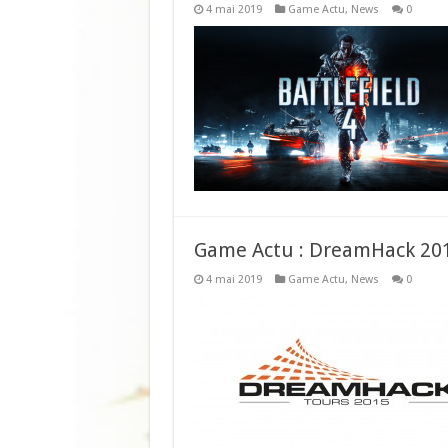
4 mai 2019
Game Actu
,
News
0
Game Actu : DreamHack 20
4 mai 2019
Game Actu
,
News
0