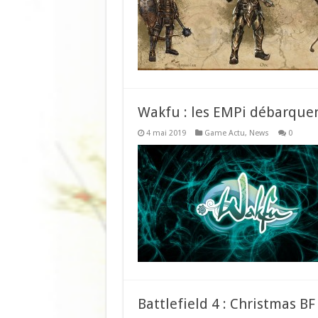
Wakfu : les EMPi débarquen
4 mai 2019
Game Actu
,
News
0
Battlefield 4 : Christmas BF