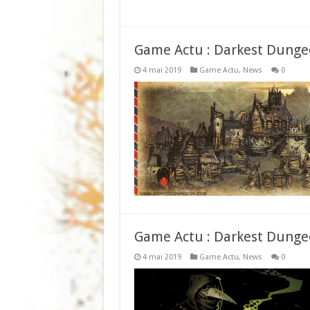
Game Actu : Darkest Dungeo
4 mai 2019
Game Actu
,
News
0
Game Actu : Darkest Dungeo
4 mai 2019
Game Actu
,
News
0