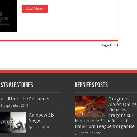
Read More »
Page 1 of 4
osts ALEATOIRES
DERNIERS Posts
ar citizen : Le Reclaimer
Dragonfire :
Albion Online
15 septembre 2015
lâche les
Rainbow Six
dragons sur
Siege
le monde le 31 août — et
Empirium League s’organise
4 mai 2019
2 semaines ago