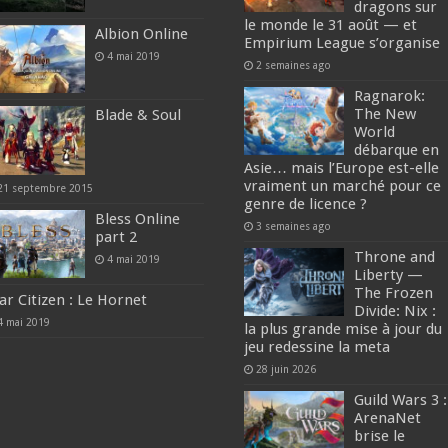
dragons sur
le monde le 31 août — et
Albion Online
Empirium League s’organise
4 mai 2019
2 semaines ago
Ragnarok:
The New
Blade & Soul
World
débarque en
Asie… mais l’Europe est-elle
vraiment un marché pour ce
21 septembre 2015
genre de licence ?
Bless Online
3 semaines ago
part 2
Throne and
4 mai 2019
Liberty —
The Frozen
ar Citizen : Le Hornet
Divide: Nix :
4 mai 2019
la plus grande mise à jour du
jeu redessine la meta
28 juin 2026
Guild Wars 3 :
ArenaNet
brise le