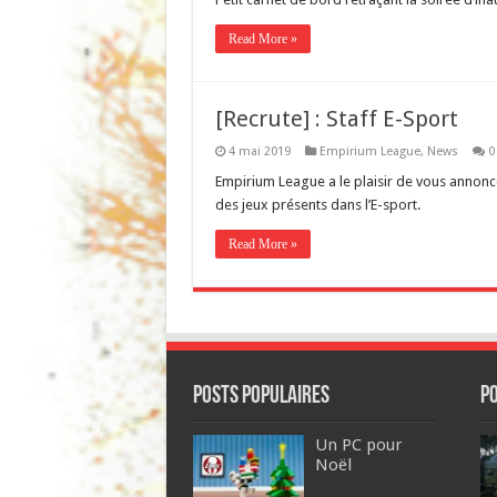
Read More »
[Recrute] : Staff E-Sport
4 mai 2019
Empirium League
,
News
0
Empirium League a le plaisir de vous annonc
des jeux présents dans l’E-sport.
Read More »
POSTS POPULAIRES
P
Un PC pour
Noël