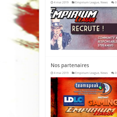
4 mai 2019
Empirium League
,
News
0
Nos partenaires
4 mai 2019
Empirium League
,
News
0