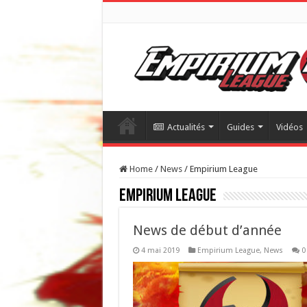
Actualités
Guides
Vidéos
Home
/
News
/
Empirium League
Empirium League
News de début d’année
4 mai 2019
Empirium League
,
News
0