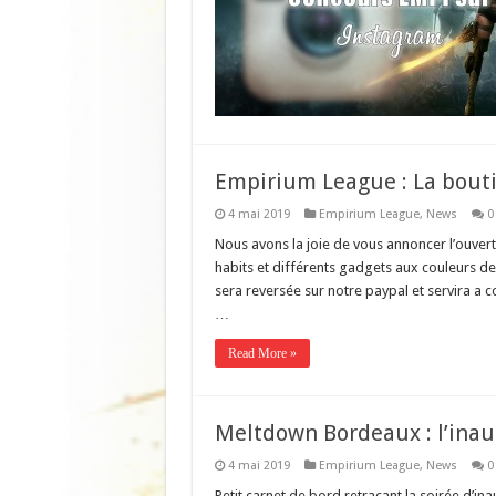
Empirium League : La bouti
4 mai 2019
Empirium League
,
News
0
Nous avons la joie de vous annoncer l’ouver
habits et différents gadgets aux couleurs d
sera reversée sur notre paypal et servira a c
…
Read More »
Meltdown Bordeaux : l’inau
4 mai 2019
Empirium League
,
News
0
Petit carnet de bord retraçant la soirée d’i