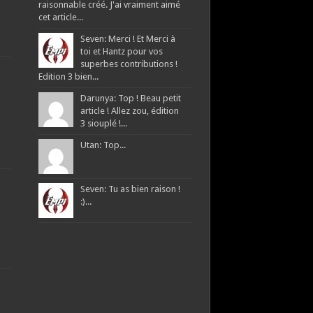
raisonnable créé. J'ai vraiment aimé
cet article...
Seven: Merci ! Et Merci à
toi et Hantz pour vos
superbes contributions !
Edition 3 bien...
Darunya: Top ! Beau petit
article ! Allez zou, édition
3 siouplé !...
Utan: Top...
Seven: Tu as bien raison !
:)...