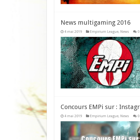
News multigaming 2016
4 mai 2019
Empirium League
,
News
0
Concours EMPi sur : Instag
4 mai 2019
Empirium League
,
News
0