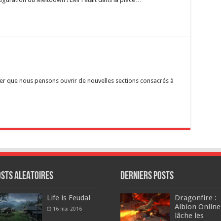
er que nous pensons ouvrir de nouvelles sections consacrés à
osts ALEATOIRES
DERNIERS Posts
Life is Feudal
Dragonfire :
Albion Online
16 mai 2016
lâche les