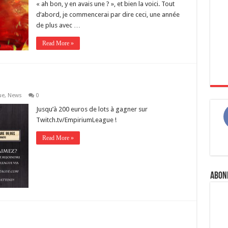
« ah bon, y en avais une ? », et bien la voici. Tout
d’abord, je commencerai par dire ceci, une année
de plus avec …
Read More »
ue
,
News
0
Jusqu’à 200 euros de lots à gagner sur
Twitch.tv/EmpiriumLeague !
Read More »
Abon