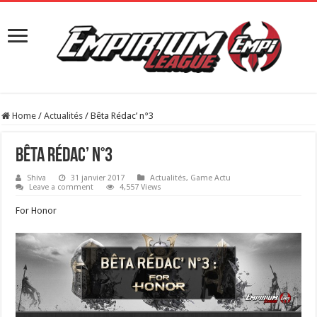
Home
/
Actualités
/
Bêta Rédac’ n°3
Bêta Rédac’ n°3
Shiva
31 janvier 2017
Actualités
,
Game Actu
Leave a comment
4,557 Views
For Honor