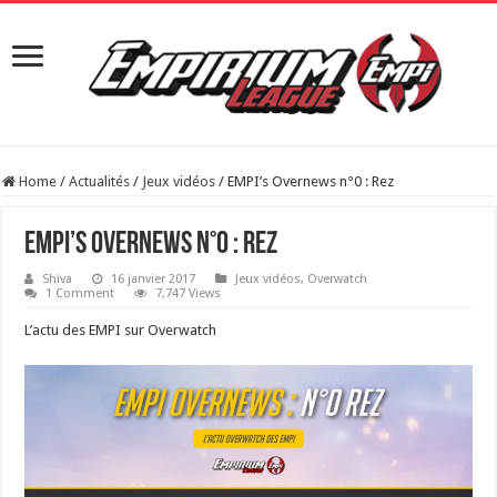
Home
/
Actualités
/
Jeux vidéos
/
EMPI’s Overnews n°0 : Rez
EMPI’s Overnews n°0 : Rez
Shiva
16 janvier 2017
Jeux vidéos
,
Overwatch
1 Comment
7,747 Views
L’actu des EMPI sur Overwatch