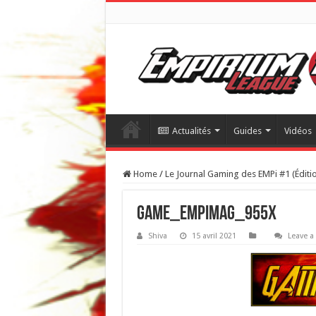
Actualités
Guides
Vidéos
Home
/
Le Journal Gaming des EMPi #1 (Éditi
Game_EmpiMag_955x
Shiva
15 avril 2021
Leave 