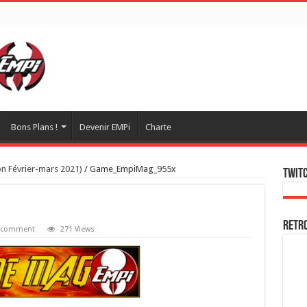
Bons Plans !
Devenir EMPi
Charte
on Février-mars 2021)
/
Game_EmpiMag_955x
Twitc
Retr
a comment
271 Views