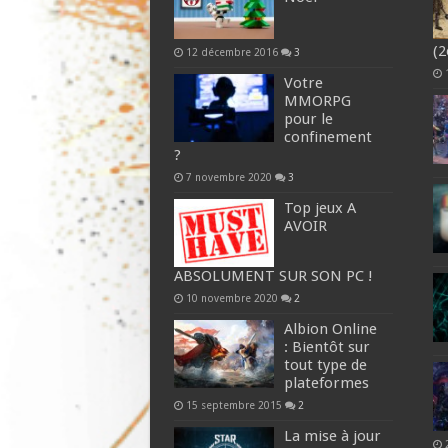
(2
12 décembre 2016
3
Votre
MMORPG
pour le
confinement
?
7 novembre 2020
3
Top jeux A
AVOIR
ABSOLUMENT SUR SON PC !
10 novembre 2020
2
Albion Online
: Bientôt sur
tout type de
plateformes
15 septembre 2015
2
La mise à jour