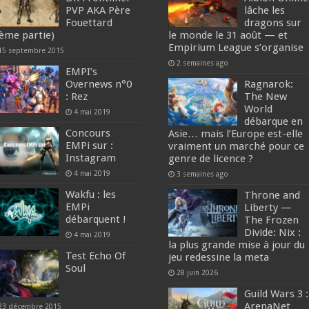
PVP AKA Père
lâche les
Fouettard
dragons sur
ème partie)
le monde le 31 août — et
Empirium League s’organise
15 septembre 2015
2 semaines ago
EMPI’s
Overnews n°0
Ragnarok:
: Rez
The New
World
4 mai 2019
débarque en
Concours
Asie… mais l’Europe est-elle
EMPi sur :
vraiment un marché pour ce
Instagram
genre de licence ?
4 mai 2019
3 semaines ago
Wakfu : les
Throne and
EMPi
Liberty —
débarquent !
The Frozen
Divide: Nix :
4 mai 2019
la plus grande mise à jour du
Test Echo Of
jeu redessine la meta
Soul
28 juin 2026
Guild Wars 3 :
ArenaNet
23 décembre 2015