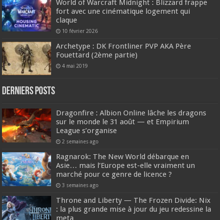
World of Warcraft Midnight : Blizzard frappe
fort avec une cinématique logement qui
claque
10 février 2026
Archetype : DK Frontliner PVP AKA Père
Fouettard (2ème partie)
4 mai 2019
DERNIERS Posts
Dragonfire : Albion Online lâche les dragons
sur le monde le 31 août — et Empirium
League s’organise
2 semaines ago
Ragnarok: The New World débarque en
Asie… mais l’Europe est-elle vraiment un
marché pour ce genre de licence ?
3 semaines ago
Throne and Liberty — The Frozen Divide: Nix
: la plus grande mise à jour du jeu redessine la
meta