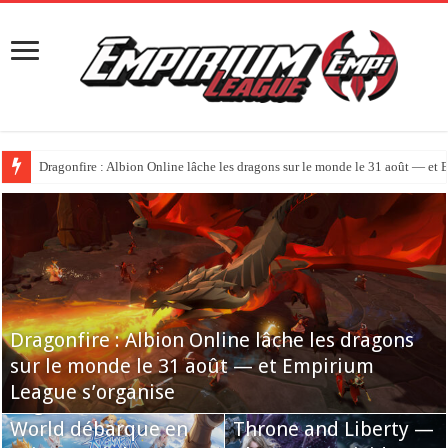
Dragonfire : Albion Online lâche les dragons sur le monde le 31 août — et
Dragonfire : Albion Online lâche les dragons
sur le monde le 31 août — et Empirium
Empirium League entre dans une nouvelle
Empirium League
League s’organise
ère
Ragnarok: The New
recrute son
World débarque en
Administrateur
Throne and Liberty —
AION 2 débarque en