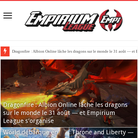
Dragonfire : Albion Online lâche les dragons sur le monde le 31 août — et
Dragonfire : Albion Online lâche les dragons
sur le monde le 31 août — et Empirium
Empirium League entre dans une nouvelle
Empirium League
League s’organise
ère
Ragnarok: The New
recrute son
World débarque en
Administrateur
Throne and Liberty —
AION 2 débarque en