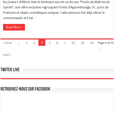
les joueurs d’Albion Asie et Amérique auront accès aux *Packs de Maîtrise de
Garde*, une offre exclusive regroupant Points d’Apprentissage, Or, jours de
Premium et objets cosmétiques uniques. Cette annonce fait déjà vibrer la
communauté, et il est …
Read More »
4
« First
...
2
3
5
6
»
10
20
30
Page 4 of 34
...
Last »
Twitch live
Retrouvez-nous sur Facebook