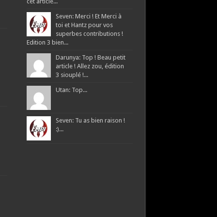
cet article...
Seven: Merci ! Et Merci à
toi et Hantz pour vos
superbes contributions !
Edition 3 bien...
Darunya: Top ! Beau petit
article ! Allez zou, édition
3 siouplé !...
Utan: Top...
Seven: Tu as bien raison !
:)...