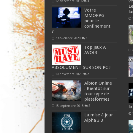
v
12 décembre 2016
3
Le
Votre
la
MMORPG
pour le
confinement
?
7 novembre 2020
3
Top jeux A
AVOIR
ABSOLUMENT SUR SON PC !
10 novembre 2020
2
Albion Online
: Bientôt sur
tout type de
plateformes
15 septembre 2015
2
la
La mise à jour
Alpha 3.3