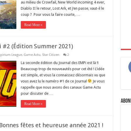
au milieu de Crowfail, New World incoming 4 ever,
Diablo II le retour, Lost Ark, et j’en passe, vaut-il le
coup ? Pour vous la faire courte, …
Read More »
i #2 (Édition Summer 2021)
pirium League
,
Game Actu
,
Star Citizen
2
La seconde édition du Journal des EMPi est là !!
Beaucoup trop de nouveautés pour cet été ! L’idée
est simple, et vous la connaissez désormais vu que
vous avez lu le numéro #1 de ce Journal
Je vous
rappelle que nous avons des canaux Game Actu
pour discuter de …
Abon
Read More »
 Bonnes fêtes et heureuse année 2021 !