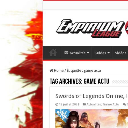
Actualités
Guides
Vidéos
Home
/
Étiquette :
game actu
Tag Archives:
game actu
Swords of Legends Online, l
12 juillet 2021
Actualités
,
Game Actu