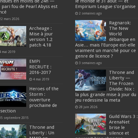
endues en moins de 24h —
le monde le 31 août — et
 pari fou de Pearl Abyss est
Empirium League s’organise
ncé
2 semaines ago
22 mars 2026
Ragnarok:
Archeage :
The New
Mise à jour
World
version 1.2
débarque en
patch 4.18
Asie… mais l’Europe est-elle
vraiment un marché pour ce
4 mai 2019
genre de licence ?
EMPi
3 semaines ago
RECRUTE :
2016-2017
Throne and
Liberty —
4 mai 2019
The Frozen
Heroes of the
Divide: Nix :
Storm :
la plus grande mise à jour du
ouverture
jeu redessine la meta
prochaine de
28 juin 2026
 section
Guild Wars 3 :
15 septembre 2015
ArenaNet
Throne and
brise le
Liberty : Un
silence et