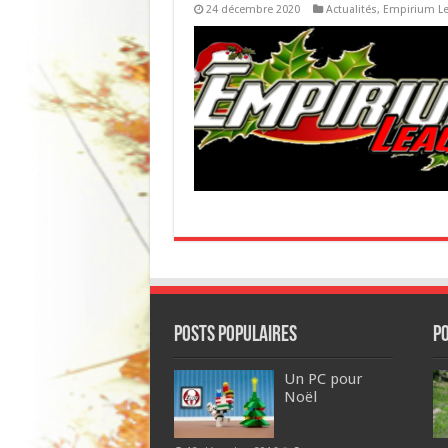
24 décembre 2020
Actualités
,
Empirium L
POSTS POPULAIRES
P
Un PC pour
Noël