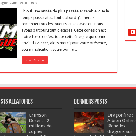
eague
,
Game Actu
0
Eh oui, une année de plus passée ensemble, que le
temps passe vite.. Tout d’abord, j’aimerais
remercier tous les joueurs-euses avec qui nous
avons parcouru tant d’étapes. Cette cohésion est
notre force et c’est toute cette énergie qui donne
envie d’avancer, alors merci pour votre présence,
votre implication, votre bonne …
Read More »
osts ALEATOIRES
DERNIERS Posts
Crimson
Dragonfire :
Desert : 2
Albion Online
millions de
lâche les
copies
dragons sur