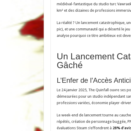
médiéval-fantastique du studio turc Vawrae
km² et des dizaines de professions immersiv
La réalité ? Un lancement catastrophique, un
pic), et une communauté qui a déserté le jeu 
analyse pourquoi ce titre ambitieux est de
Un Lancement Cata
Gâché
L’Enfer de l’Accès Antic
Le 24 janvier 2025, The Quinfall ouvre ses p
démesurées pour un studio indépendant san
professions variées, économie player-drive
Le week-end de lancement tourne au cauchem
répétés, création de personnage buggée, PNJ
évaluations Steam s’effondrent à
28% d’avi