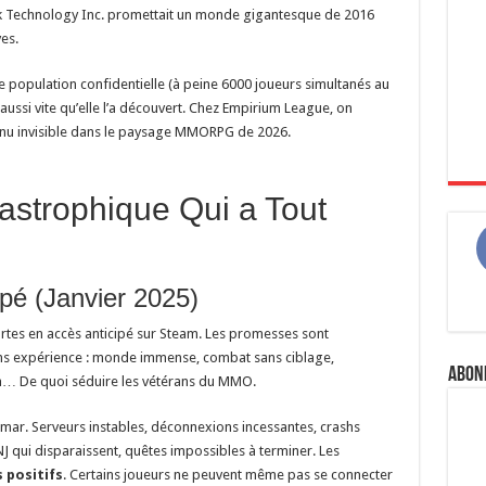
k Technology Inc. promettait un monde gigantesque de 2016
es.
e population confidentielle (à peine 6000 joueurs simultanés au
aussi vite qu’elle l’a découvert. Chez Empirium League, on
venu invisible dans le paysage MMORPG de 2026.
strophique Qui a Tout
ipé (Janvier 2025)
ortes en accès anticipé sur Steam. Les promesses sont
s expérience : monde immense, combat sans ciblage,
Abon
n… De quoi séduire les vétérans du MMO.
ar. Serveurs instables, déconnexions incessantes, crashs
 qui disparaissent, quêtes impossibles à terminer. Les
s positifs
. Certains joueurs ne peuvent même pas se connecter