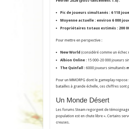
Février 2026 (post-lancement 1.0) :
Pic de joueurs simultanés : 6 118 jou
Moyenne actuelle : environ 6 000 jo
Propriétaires totaux estimés : 200 00
Pour mettre en perspective :
New World
(considéré comme un échec re
Albion Online
: 15 000-20 000 joueurs si
The Quinfall
: 6000 joueurs simultanés
m
Pour un MMORPG dont le gameplay repose sur 
batailles à grande échelle, ces chiffres sont
Un Monde Désert
Les forums Steam regorgent de témoignages si
population est en chute libre ». Certains ser
creuses.