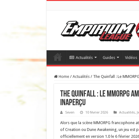
Actualités
Guides
Vidéos
Home
/
Actualités
/
The Quinfall : Le MMORPG
The Quinfall : Le MMORPG Am
Inaperçu
Seven
10 février 2026
Actualités
,
J
Alors que la scène MMORPG francophone att
of Creation ou Dune Awakening, un jeu est p
officiellement en version 1.0 le 6 février 