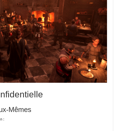
fidentielle
’Eux-Mêmes
n :