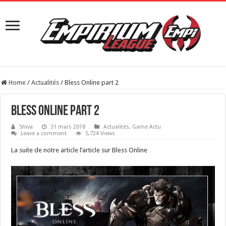
Home
/
Actualités
/
Bless Online part 2
Bless Online part 2
Shiva
31 mars 2018
Actualités
,
Game Actu
Leave a comment
5,724 Views
La suite de notre article l’article sur Bless Online