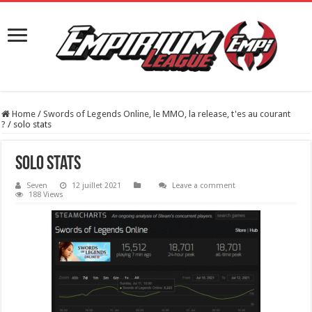
Home
/
Swords of Legends Online, le MMO, la release, t'es au courant
?
/
solo stats
solo stats
Seven
12 juillet 2021
Leave a comment
188 Views