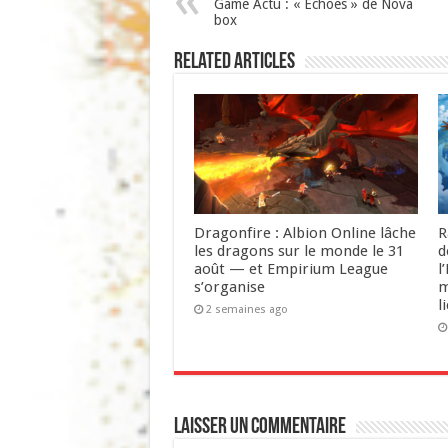
Game Actu : « Echoes » de Nova
box
Related Articles
Dragonfire : Albion Online lâche
R
les dragons sur le monde le 31
d
août — et Empirium League
l
s’organise
m
l
2 semaines ago
Laisser un commentaire