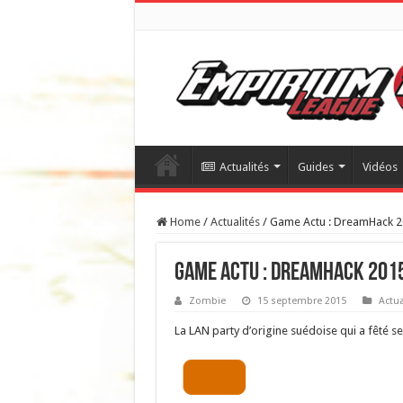
Actualités
Guides
Vidéos
Home
/
Actualités
/
Game Actu : DreamHack 
Game Actu : DreamHack 201
Zombie
15 septembre 2015
Actua
La LAN party d’origine suédoise qui a fêté s