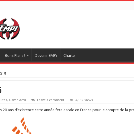
Bons Plans !
Devenir EMPi
Charte
2015
5
lités
,
Game Actu
Leave a comment
4,132 Views
es 20 ans d’existence cette année fera escale en France pour le compte de la pr