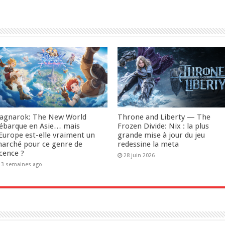
agnarok: The New World
Throne and Liberty — The
ébarque en Asie… mais
Frozen Divide: Nix : la plus
’Europe est-elle vraiment un
grande mise à jour du jeu
arché pour ce genre de
redessine la meta
icence ?
28 juin 2026
3 semaines ago