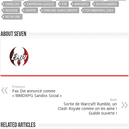
DIABLOIV
EMPIRIUM LEAGUE
ÉTÉ
MMORPG
MULTIGAMING
RELEASE
SORTIE
THRONE DANS LIBERTY
TOP MMORPG 2023
WOW LIKE
About Seven
Previous
Pax Dei annoncé comme
« MMORPG Sandox Social »
Next
Sortie de Warcraft Rumble, un
Clash Royale comme on les aime !
Guilde ouverte !
Related Articles