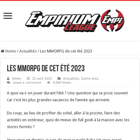
Home
/
Actualités
/
Les MMORPG de cet été 2023
Les MMORPG de cet été 2023
Seven
22 avril 2023
Actualités
,
Game Actu
Leave a comment
4,969 Views
A quoi va-t-on jouer durant l’été ? Une question qui se pose souvent
car c’est les plus grandes vacances de l’année qui arrivent.
Du coup, au lieu de profiter du soleil, aller à la piscine, faire des
activités en extérieur, quoi de mieux de full geek à la maison avec les
stores fermés ?
Vous vous en doutez, je sais de quoi je parle haha (et vous aussi).