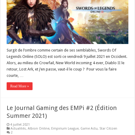
Surgit de l’ombre comme certain de ses semblables, Swords Of
Legends Online (SOLO) est sorti ce vendredi 9 juillet 2021 en Occident.
Alors, au milieu de Crowfail, New World incoming 4 ever, Diablo II le
retour, Lost Ark, et j’en passe, vaut-il le coup ? Pour vous la faire
courte, …
Read More »
Le Journal Gaming des EMPi #2 (Édition
Summer 2021)
4 juillet 2021
Actualités
,
Albion Online
,
Empirium League
,
Game Actu
,
Star Citizen
2