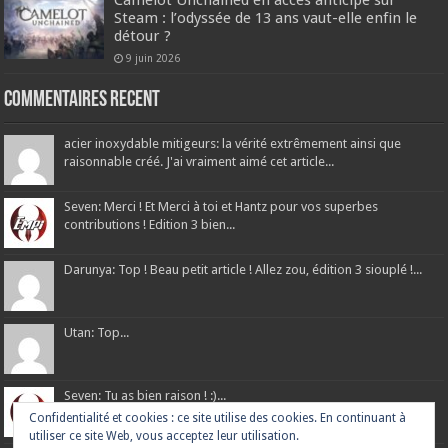
Camelot Unchained en accès anticipé sur
Steam : l’odyssée de 13 ans vaut-elle enfin le
détour ?
9 juin 2026
Commentaires recent
acier inoxydable mitigeurs: la vérité extrêmement ainsi que
raisonnable créé. J'ai vraiment aimé cet article...
Seven: Merci ! Et Merci à toi et Hantz pour vos superbes
contributions ! Edition 3 bien...
Darunya: Top ! Beau petit article ! Allez zou, édition 3 siouplé !...
Utan: Top...
Seven: Tu as bien raison ! :)...
Confidentialité et cookies : ce site utilise des cookies. En continuant à
utiliser ce site Web, vous acceptez leur utilisation.